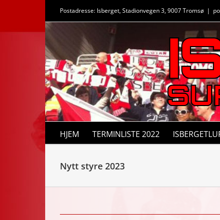
Skip
Postadresse: Isberget, Stadionvegen 3, 9007 Tromsø
|
po
to
content
HJEM
TERMINLISTE 2022
ISBERGETLU
Nytt styre 2023