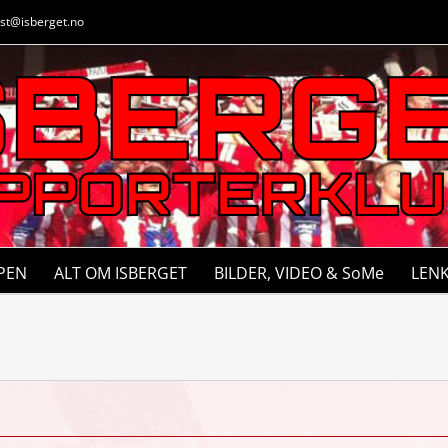
st@isberget.no
PEN
ALT OM ISBERGET
BILDER, VIDEO & SoMe
LEN