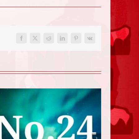
Facebook
X
Reddit
LinkedIn
Pinterest
Vk