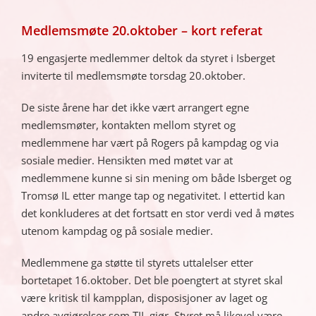
Medlemsmøte 20.oktober – kort referat
19 engasjerte medlemmer deltok da styret i Isberget
inviterte til medlemsmøte torsdag 20.oktober.
De siste årene har det ikke vært arrangert egne
medlemsmøter, kontakten mellom styret og
medlemmene har vært på Rogers på kampdag og via
sosiale medier. Hensikten med møtet var at
medlemmene kunne si sin mening om både Isberget og
Tromsø IL etter mange tap og negativitet. I ettertid kan
det konkluderes at det fortsatt en stor verdi ved å møtes
utenom kampdag og på sosiale medier.
Medlemmene ga støtte til styrets uttalelser etter
bortetapet 16.oktober. Det ble poengtert at styret skal
være kritisk til kampplan, disposisjoner av laget og
andre avgjørelser som TIL gjør. Styret må likevel være