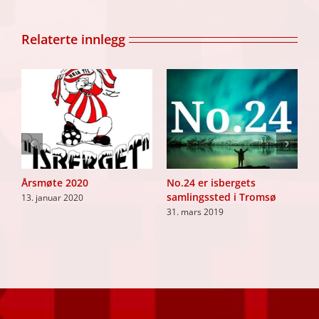
Relaterte innlegg
te
Årsmøte 2020
No.24 er isbergets
M
samlingssted i Tromsø
13. januar 2020
1
31. mars 2019