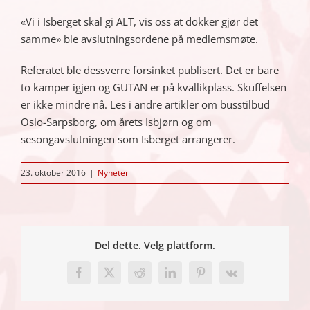
«Vi i Isberget skal gi ALT, vis oss at dokker gjør det
samme» ble avslutningsordene på medlemsmøte.
Referatet ble dessverre forsinket publisert. Det er bare
to kamper igjen og GUTAN er på kvallikplass. Skuffelsen
er ikke mindre nå. Les i andre artikler om busstilbud
Oslo-Sarpsborg, om årets Isbjørn og om
sesongavslutningen som Isberget arrangerer.
23. oktober 2016
|
Nyheter
Del dette. Velg plattform.
Facebook
X
Reddit
LinkedIn
Pinterest
Vk