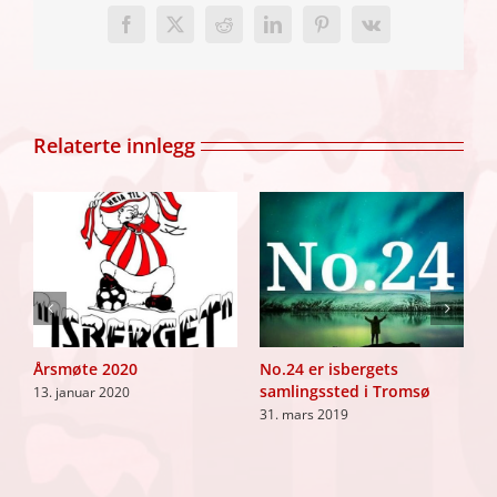
Facebook
X
Reddit
LinkedIn
Pinterest
Vk
Relaterte innlegg
te
Årsmøte 2020
No.24 er isbergets
M
samlingssted i Tromsø
13. januar 2020
1
31. mars 2019