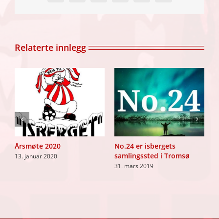
Relaterte innlegg
te
Årsmøte 2020
No.24 er isbergets
M
samlingssted i Tromsø
13. januar 2020
1
31. mars 2019