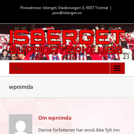
Skip
Postadresse: Isberget, Stadionvegen 3, 9007 Tromsø
|
to
post@isberget.no
content
Gå til...
wpnimda
Om
wpnimda
Denne forfatteren har ennå ikke fylt inn